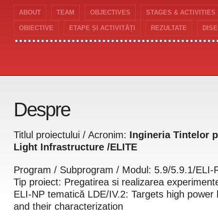
ABOUT
TEAM
OBJECTIVES
STAGES & ACTIVITIES
......................................
......................................
OBIECTIVE
ETAPE ȘI ACTIVITĂȚI
REZULTATE
DIS
Despre
Titlul proiectului / Acronim:
Ingineria Tintelor 
Light Infrastructure /ELITE
Program / Subprogram / Modul: 5.9/5.9.1/ELI
Tip proiect: Pregatirea si realizarea experiment
ELI-NP tematică LDE/IV.2: Targets high power 
and their characterization