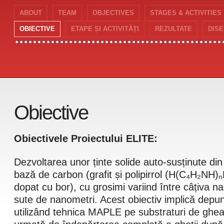
ABOUT
TEAM
OBJECTIVES
STAGES & ACTIVITIES
......................................
......................................
OBIECTIVE
ETAPE ȘI ACTIVITĂȚI
REZULTATE
DIS
Obiective
Obiectivele Proiectului ELITE:
Dezvoltarea unor ținte solide auto-susținute din
bază de carbon (grafit și polipirrol (H(C₄H₂NH)ₙ
dopat cu bor), cu grosimi variind între câțiva n
sute de nanometri. Acest obiectiv implică depu
utilizând tehnica MAPLE pe substraturi de ghea